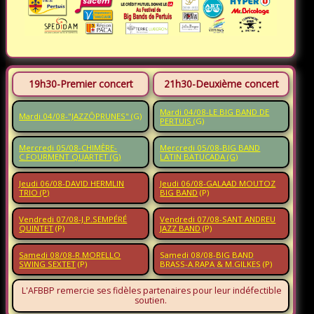
19h30-Premier concert
21h30-Deuxième concert
Mardi 04/08-LE BIG BAND DE
Mardi 04/08-"JAZZÔPRUNES"
(G)
PERTUIS
(G)
Mercredi 05/08-CHIMÈRE-
Mercredi 05/08-BIG BAND
C.FOURMENT QUARTET (G)
LATIN BATUCADA (G)
Jeudi 06/08-DAVID HERMLIN
Jeudi 06/08-GALAAD MOUTOZ
TRIO (P)
BIG BAND
(P)
Vendredi 07/08-J.P.SEMPÉRÉ
Vendredi 07/08-SANT ANDREU
QUINTET
(P)
JAZZ BAND
(P)
Samedi 08/08-R.MORELLO
Samedi 08/08-BIG BAND
SWING SEXTET
(P)
BRASS-A.RAPA & M.GILKES
(P)
L'AFBBP remercie ses fidèles partenaires pour leur indéfectible
soutien.