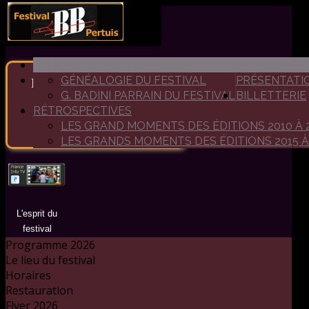
ACCUEIL
GÉNÉALOGIE DU FESTIVAL
PRÉSENTATI
Bienvenue au festival de
G. BADINI PARRAIN DU FESTIVAL
BILLETTERIE
Big Band de Pertuis
RÉTROSPECTIVES
Un festival dédié aux grandes
LES GRAND MOMENTS DES ÉDITIONS 2010 À 
formations de jazz
LES GRANDS MOMENTS DES ÉDITIONS 2015 À
L'esprit du
festival
Programme 2026
Le lieu du festival
Horaires
Restauration
Flyer 2026