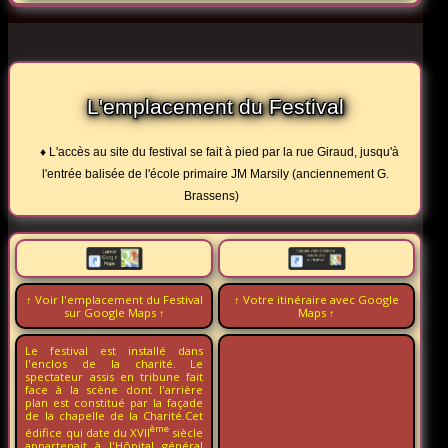
L'emplacement du Festival
♦ L'accès au site du festival se fait à pied par la rue Giraud, jusqu'à
l'entrée balisée de l'école primaire JM Marsily (anciennement G.
Brassens)
↑ Voir l'emplacement du Festival
↑ Votre itinéraire avec Google
sur Google Maps ↑
Maps ↑
Le festival est installé dans
l'enclos de la charité. Le
spectateur assis en tribune fait
face à la scène dont l'arrière
plan est constitué par la façade
de la chapelle de la Charité.Cet
ème
édifice qui date du XVII
siècle
appartenait à l'Hôpital général