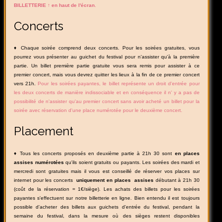
BILLETTERIE ↑ en haut de l'écran
.
Concerts
♦ Chaque soirée comprend deux concerts. Pour les soirées gratuites, vous
pourrez vous présenter au guichet du festival pour n'assister qu'à la première
partie. Un billet première partie gratuite vous sera remis pour assister à ce
premier concert, mais vous devrez quitter les lieux à la fin de ce premier concert
vers 21h.
Pour les soirées payantes, le billet représente un droit d'entrée pour
les deux concerts de manière indissociable et en conséquence il n' y a pas de
possibilité de n'assister qu'au premier concert sans avoir acheté un billet pour la
soirée avec réservation d'une place numérotée pour le deuxième concert.
Placement
♦ Tous les concerts proposés en deuxième partie à 21h 30 sont
en places
assises numérotées
qu'ils soient gratuits ou payants. Les soirées des mardi et
mercredi sont gratuites mais il vous est conseillé de réserver vos places sur
internet pour les concerts
uniquement
en places assises
débutant à 21h 30
(coût de la réservation = 1€/siège). Les achats des billets pour les soirées
payantes s'effectuent sur notre billetterie en ligne. Bien entendu il est toujours
possible d'acheter des billets aux guichets d'entrée du festival, pendant la
semaine du festival, dans la mesure où des sièges restent disponibles