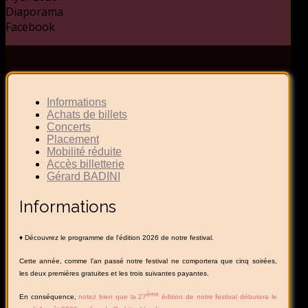
Diaporama
Facebook
Informations
Achats de billets
Concerts
Placement
Mobilité réduite
Accès billetterie
Gérard BADINI
Informations
♦ Découvrez le programme de l'édition 2026 de notre festival.
Cette année, comme l’an passé notre festival ne comportera que cinq soirées,
les deux premières gratuites et les trois suivantes payantes.
éme
En conséquence,
notez bien que la 27
édition de notre festival débutera le