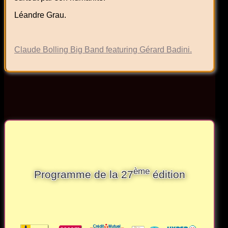
Léandre Grau.
Claude Bolling Big Band featuring Gérard Badini.
ème
Programme de la 27
édition