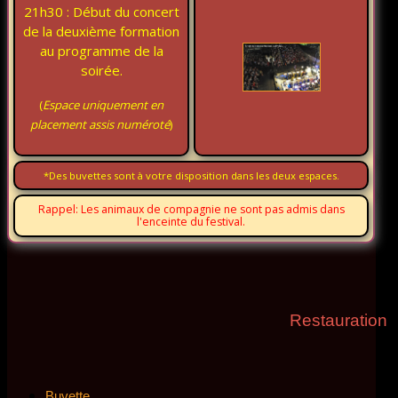
21h30 : Début du concert
de la deuxième formation
au programme de la
soirée.
(
Espace uniquement en
placement assis numéroté
)
*Des buvettes sont à votre disposition dans les deux espaces.
Rappel: Les animaux de compagnie ne sont pas admis dans
l'enceinte du festival.
Restauration
Buvette