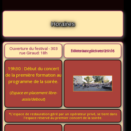
Horaires
Ouverture du festival - 303
Fermeture des ventes de billets aux guichets: 21h15
rue Giraud: 18h
19h30 : Début du concert
de la première formation au
programme de la soirée.
(
Espace en placement libre-
assis/debout
)
*L'espace de restauration géré par un opérateur privé, se tient dans
l'espace réservé au premier concert de la soirée.