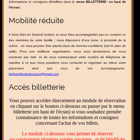
(informations et consignes détaillées dans le
menu BILLETTERIE↑ en haut de
l'écran
).
Mobilité réduite
♦
Vous êtes en fauteuil roulant, et vous êtes accompagné(e) par un conjoint ou
des membres de votre famille ; nous disposons d'une zone, à proximité de la
scène, où vous pourrez être placés dans de bonnes conditions (voir le plan de
salle). Pour une meilleure organisation, nous vous demandons de nous
contacter par mail et de nous communiquer votre numéro de téléphone de
manière à ce que nous puissions vous contacter et organiser au mieux votre
placement ainsi que ceux de vos accompagnants.
bigbandfestivalcontact@gmail.com
Accès billetterie
Vous pouvez accéder directement au module de réservation
en cliquant sur le bouton ci-dessous ou passer par le menu
billetterie (en haut de l'écran) si vous souhaitez prendre
connaissance de toutes les informations et consignes
concernant l'achat de vos billets.
Le module ci-dessous vous permet de réserver
successivement plusieurs soirées payantes et de bénéficier