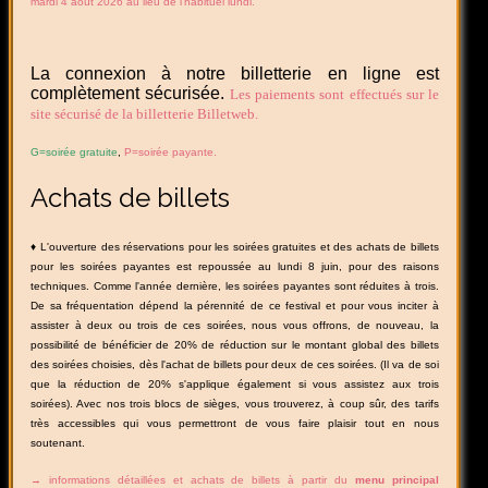
mardi 4 août 2026 au lieu de l'habituel lundi.
La connexion à notre billetterie en ligne est
complètement sécurisée.
Les paiements sont effectués sur le
site sécurisé de la billetterie Billetweb.
G=soirée gratuite
,
P=soirée payante.
Achats de billets
♦ L'ouverture des réservations pour les soirées gratuites et des achats de billets
pour les soirées payantes est repoussée au lundi 8 juin, pour des raisons
techniques. Comme l'année dernière, les soirées payantes sont réduites à trois.
De sa fréquentation dépend la pérennité de ce festival et pour vous inciter à
assister à deux ou trois de ces soirées, nous vous offrons, de nouveau, la
possibilité de bénéficier de 20% de réduction sur le montant global des billets
des soirées choisies, dès l'achat de billets pour deux de ces soirées. (Il va de soi
que la réduction de 20% s'applique également si vous assistez aux trois
soirées). Avec nos trois blocs de sièges, vous trouverez, à coup sûr, des tarifs
très accessibles qui vous permettront de vous faire plaisir tout en nous
soutenant.
→ informations détaillées et achats de billets à partir du
menu principal