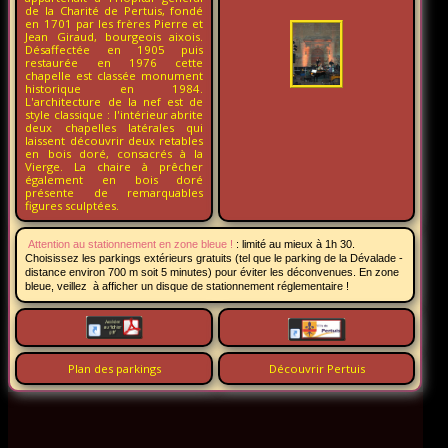
de la Charité de Pertuis, fondé
en 1701 par les frères Pierre et
Jean Giraud, bourgeois aixois.
Désaffectée en 1905 puis
restaurée en 1976 cette
chapelle est classée monument
historique en 1984.
L'architecture de la nef est de
style classique : l'intérieur abrite
deux chapelles latérales qui
laissent découvrir deux retables
en bois doré, consacrés à la
Vierge. La chaire à prêcher
également en bois doré
présente de remarquables
figures sculptées.
Attention au stationnement en zone bleue !
:
limité au mieux à 1h 30.
Choisissez les parkings extérieurs gratuits (tel que le parking de la Dévalade -
distance environ 700 m soit 5 minutes) pour éviter les déconvenues. En zone
bleue, veillez à afficher un disque de stationnement réglementaire !
Plan des parkings
Découvrir Pertuis