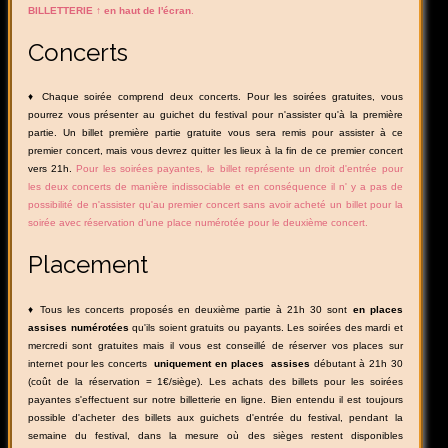
BILLETTERIE ↑ en haut de l'écran
.
Concerts
♦ Chaque soirée comprend deux concerts. Pour les soirées gratuites, vous
pourrez vous présenter au guichet du festival pour n'assister qu'à la première
partie. Un billet première partie gratuite vous sera remis pour assister à ce
premier concert, mais vous devrez quitter les lieux à la fin de ce premier concert
vers 21h.
Pour les soirées payantes, le billet représente un droit d'entrée pour
les deux concerts de manière indissociable et en conséquence il n' y a pas de
possibilité de n'assister qu'au premier concert sans avoir acheté un billet pour la
soirée avec réservation d'une place numérotée pour le deuxième concert.
Placement
♦ Tous les concerts proposés en deuxième partie à 21h 30 sont
en places
assises numérotées
qu'ils soient gratuits ou payants. Les soirées des mardi et
mercredi sont gratuites mais il vous est conseillé de réserver vos places sur
internet pour les concerts
uniquement
en places assises
débutant à 21h 30
(coût de la réservation = 1€/siège). Les achats des billets pour les soirées
payantes s'effectuent sur notre billetterie en ligne. Bien entendu il est toujours
possible d'acheter des billets aux guichets d'entrée du festival, pendant la
semaine du festival, dans la mesure où des sièges restent disponibles