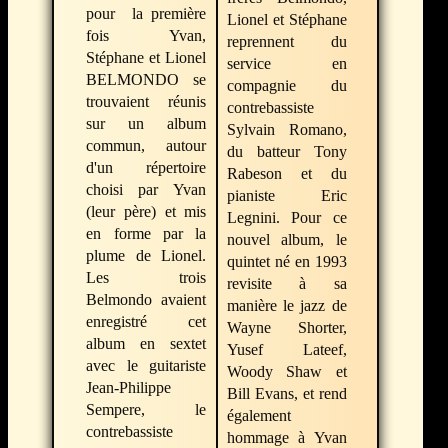
pour la première
Lionel et Stéphane
fois Yvan,
reprennent du
Stéphane et Lionel
service en
BELMONDO se
compagnie du
trouvaient réunis
contrebassiste
sur un album
Sylvain Romano,
commun, autour
du batteur Tony
d'un répertoire
Rabeson et du
choisi par Yvan
pianiste Eric
(leur père) et mis
Legnini. Pour ce
en forme par la
nouvel album, le
plume de Lionel.
quintet né en 1993
Les trois
revisite à sa
Belmondo avaient
manière le jazz de
enregistré cet
Wayne Shorter,
album en sextet
Yusef Lateef,
avec le guitariste
Woody Shaw et
Jean-Philippe
Bill Evans, et rend
Sempere, le
également
contrebassiste
hommage à Yvan