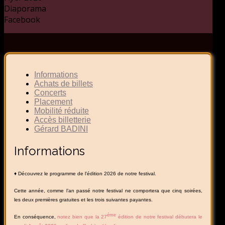
Diaporama
Facebook
Informations
Achats de billets
Concerts
Placement
Mobilité réduite
Accès billetterie
Gérard BADINI
Informations
♦ Découvrez le programme de l'édition 2026 de notre festival.
Cette année, comme l’an passé notre festival ne comportera que cinq soirées,
les deux premières gratuites et les trois suivantes payantes.
éme
En conséquence,
notez bien que la 27
édition de notre festival débutera le