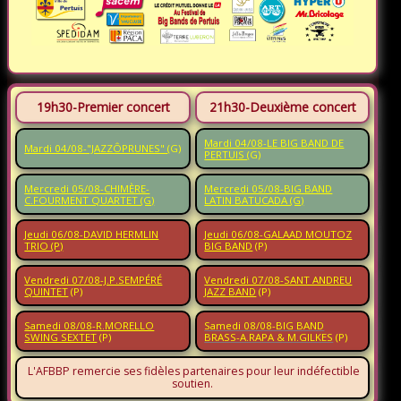
19h30-Premier concert
21h30-Deuxième concert
Mardi 04/08-LE BIG BAND DE
Mardi 04/08-"JAZZÔPRUNES"
(G)
PERTUIS
(G)
Mercredi 05/08-CHIMÈRE-
Mercredi 05/08-BIG BAND
C.FOURMENT QUARTET (G)
LATIN BATUCADA (G)
Jeudi 06/08-DAVID HERMLIN
Jeudi 06/08-GALAAD MOUTOZ
TRIO (P)
BIG BAND
(P)
Vendredi 07/08-J.P.SEMPÉRÉ
Vendredi 07/08-SANT ANDREU
QUINTET
(P)
JAZZ BAND
(P)
Samedi 08/08-R.MORELLO
Samedi 08/08-BIG BAND
SWING SEXTET
(P)
BRASS-A.RAPA & M.GILKES
(P)
L'AFBBP remercie ses fidèles partenaires pour leur indéfectible
soutien.