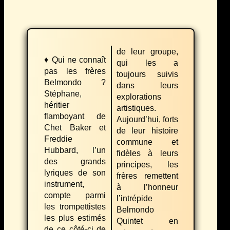
de leur groupe,
♦ Qui ne connaît
qui les a
pas les frères
toujours suivis
Belmondo ?
dans leurs
Stéphane,
explorations
héritier
artistiques.
flamboyant de
Aujourd’hui, forts
Chet Baker et
de leur histoire
Freddie
commune et
Hubbard, l’un
fidèles à leurs
des grands
principes, les
lyriques de son
frères remettent
instrument,
à l’honneur
compte parmi
l’intrépide
les trompettistes
Belmondo
les plus estimés
Quintet en
de ce côté-ci de