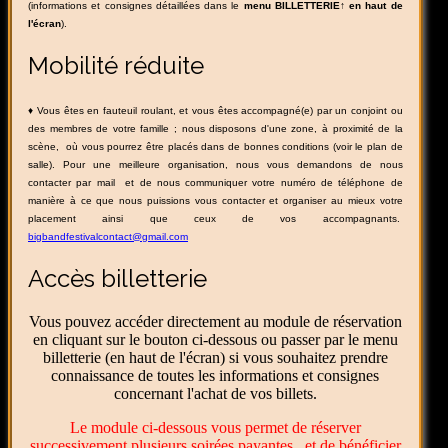
(informations et consignes détaillées dans le
menu BILLETTERIE↑ en haut de
l'écran
).
Mobilité réduite
♦
Vous êtes en fauteuil roulant, et vous êtes accompagné(e) par un conjoint ou
des membres de votre famille ; nous disposons d'une zone, à proximité de la
scène, où vous pourrez être placés dans de bonnes conditions (voir le plan de
salle). Pour une meilleure organisation, nous vous demandons de nous
contacter par mail et de nous communiquer votre numéro de téléphone de
manière à ce que nous puissions vous contacter et organiser au mieux votre
placement ainsi que ceux de vos accompagnants.
bigbandfestivalcontact@gmail.com
Accès billetterie
Vous pouvez accéder directement au module de réservation
en cliquant sur le bouton ci-dessous ou passer par le menu
billetterie (en haut de l'écran) si vous souhaitez prendre
connaissance de toutes les informations et consignes
concernant l'achat de vos billets.
Le module ci-dessous vous permet de réserver
successivement plusieurs soirées payantes et de bénéficier