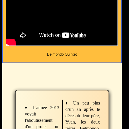
Belmondo Quintet
♦
Un peu plus
♦
L'année 2013
d’un an après le
voyait
décès de leur père,
l'aboutissement
Yvan, les deux
d'un projet où
frères Belmondo,