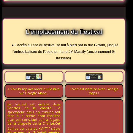
L'emplacement du Festival
♦ L'accès au site du festival se fait à pied par la rue Giraud, jusqu'à
l'entrée balisée de l'école primaire JM Marsily (anciennement G.
Brassens)
↑ Voir l'emplacement du Festival
↑ Votre itinéraire avec Google
sur Google Maps ↑
Maps ↑
Le festival est installé dans
l'enclos de la charité. Le
spectateur assis en tribune fait
face à la scène dont l'arrière
plan est constitué par la façade
de la chapelle de la Charité.Cet
ème
édifice qui date du XVII
siècle
appartenait à l'Hôpital général