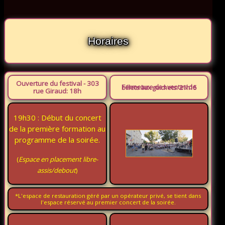
Horaires
Ouverture du festival - 303
Fermeture des ventes de billets aux guichets: 21h15
rue Giraud: 18h
19h30 : Début du concert
de la première formation au
programme de la soirée.
(
Espace en placement libre-
assis/debout
)
*L'espace de restauration géré par un opérateur privé, se tient dans
l'espace réservé au premier concert de la soirée.