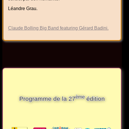
Léandre Grau.
Claude Bolling Big Band featuring Gérard Badini.
ème
Programme de la 27
édition