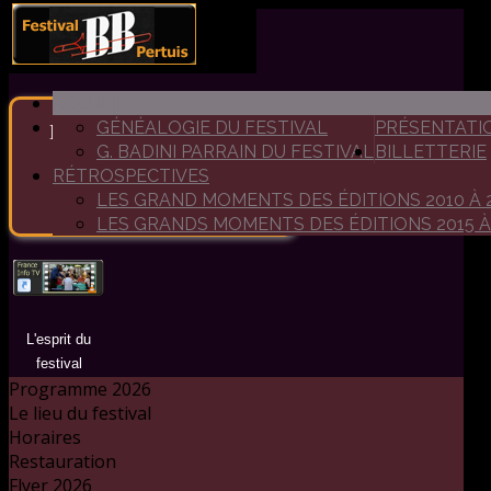
ACCUEIL
GÉNÉALOGIE DU FESTIVAL
PRÉSENTATI
Bienvenue au festival de
G. BADINI PARRAIN DU FESTIVAL
BILLETTERIE
Big Band de Pertuis
RÉTROSPECTIVES
Un festival dédié aux grandes
LES GRAND MOMENTS DES ÉDITIONS 2010 À 
formations de jazz
LES GRANDS MOMENTS DES ÉDITIONS 2015 À
L'esprit du
festival
Programme 2026
Le lieu du festival
Horaires
Restauration
Flyer 2026