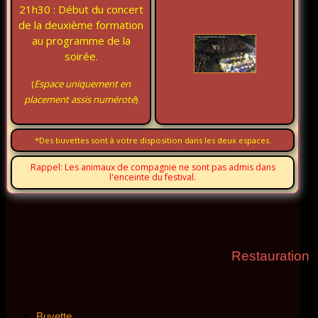
21h30 : Début du concert
de la deuxième formation
au programme de la
soirée.
(
Espace uniquement en
placement assis numéroté
)
*Des buvettes sont à votre disposition dans les deux espaces.
Rappel: Les animaux de compagnie ne sont pas admis dans
l'enceinte du festival.
Restauration
Buvette