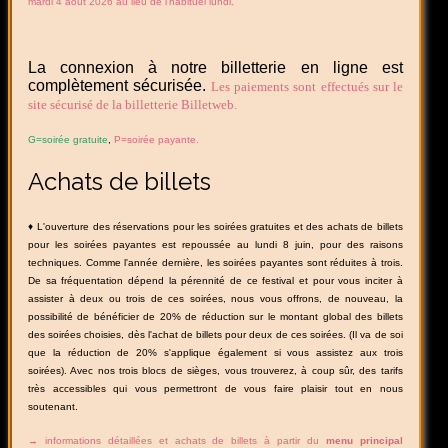
mardi 4 août 2026 au lieu de l'habituel lundi.
La connexion à notre billetterie en ligne est
complètement sécurisée.
Les paiements sont effectués sur le
site sécurisé de la billetterie Billetweb.
G=soirée gratuite
,
P=soirée payante.
Achats de billets
♦ L'ouverture des réservations pour les soirées gratuites et des achats de billets
pour les soirées payantes est repoussée au lundi 8 juin, pour des raisons
techniques. Comme l'année dernière, les soirées payantes sont réduites à trois.
De sa fréquentation dépend la pérennité de ce festival et pour vous inciter à
assister à deux ou trois de ces soirées, nous vous offrons, de nouveau, la
possibilité de bénéficier de 20% de réduction sur le montant global des billets
des soirées choisies, dès l'achat de billets pour deux de ces soirées. (Il va de soi
que la réduction de 20% s'applique également si vous assistez aux trois
soirées). Avec nos trois blocs de sièges, vous trouverez, à coup sûr, des tarifs
très accessibles qui vous permettront de vous faire plaisir tout en nous
soutenant.
→ informations détaillées et achats de billets à partir du
menu principal