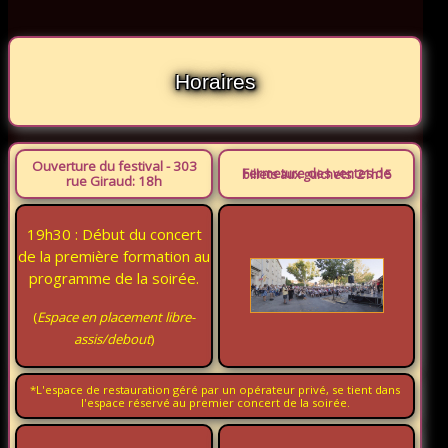
Horaires
Ouverture du festival - 303
Fermeture des ventes de billets aux guichets: 21h15
rue Giraud: 18h
19h30 : Début du concert
de la première formation au
programme de la soirée.
(
Espace en placement libre-
assis/debout
)
*L'espace de restauration géré par un opérateur privé, se tient dans
l'espace réservé au premier concert de la soirée.