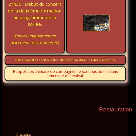
21h30 : Début du concert
de la deuxième formation
au programme de la
soirée.
(
Espace uniquement en
placement assis numéroté
)
*Des buvettes sont à votre disposition dans les deux espaces.
Rappel: Les animaux de compagnie ne sont pas admis dans
l'enceinte du festival.
Restauration
Buvette