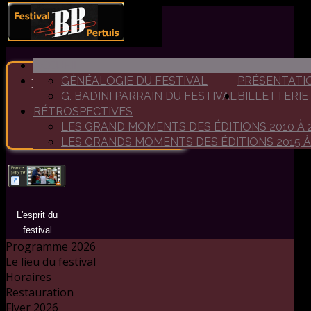
ACCUEIL
GÉNÉALOGIE DU FESTIVAL
PRÉSENTATI
Bienvenue au festival de
G. BADINI PARRAIN DU FESTIVAL
BILLETTERIE
Big Band de Pertuis
RÉTROSPECTIVES
Un festival dédié aux grandes
LES GRAND MOMENTS DES ÉDITIONS 2010 À 
formations de jazz
LES GRANDS MOMENTS DES ÉDITIONS 2015 À
L'esprit du
festival
Programme 2026
Le lieu du festival
Horaires
Restauration
Flyer 2026