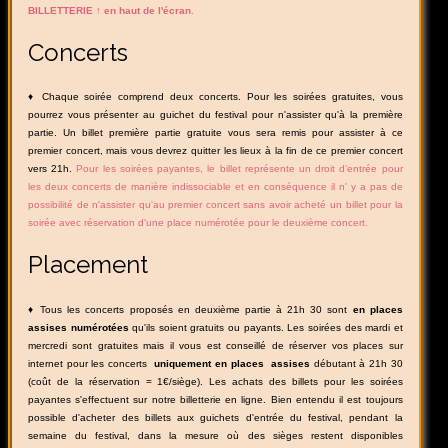
BILLETTERIE ↑ en haut de l'écran
.
Concerts
♦ Chaque soirée comprend deux concerts. Pour les soirées gratuites, vous
pourrez vous présenter au guichet du festival pour n'assister qu'à la première
partie. Un billet première partie gratuite vous sera remis pour assister à ce
premier concert, mais vous devrez quitter les lieux à la fin de ce premier concert
vers 21h.
Pour les soirées payantes, le billet représente un droit d'entrée pour
les deux concerts de manière indissociable et en conséquence il n' y a pas de
possibilité de n'assister qu'au premier concert sans avoir acheté un billet pour la
soirée avec réservation d'une place numérotée pour le deuxième concert.
Placement
♦ Tous les concerts proposés en deuxième partie à 21h 30 sont
en places
assises numérotées
qu'ils soient gratuits ou payants. Les soirées des mardi et
mercredi sont gratuites mais il vous est conseillé de réserver vos places sur
internet pour les concerts
uniquement
en places assises
débutant à 21h 30
(coût de la réservation = 1€/siège). Les achats des billets pour les soirées
payantes s'effectuent sur notre billetterie en ligne. Bien entendu il est toujours
possible d'acheter des billets aux guichets d'entrée du festival, pendant la
semaine du festival, dans la mesure où des sièges restent disponibles