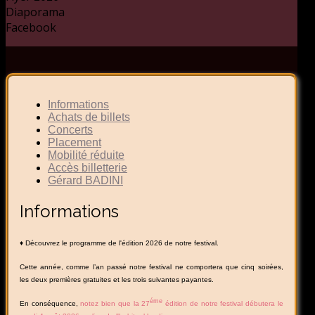
Diaporama
Facebook
Informations
Achats de billets
Concerts
Placement
Mobilité réduite
Accès billetterie
Gérard BADINI
Informations
♦ Découvrez le programme de l'édition 2026 de notre festival.
Cette année, comme l’an passé notre festival ne comportera que cinq soirées,
les deux premières gratuites et les trois suivantes payantes.
éme
En conséquence,
notez bien que la 27
édition de notre festival débutera le