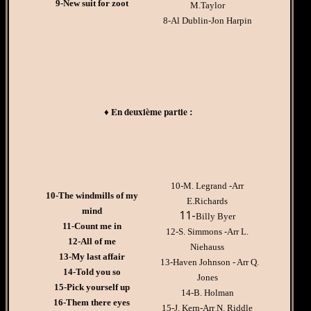
9-New suit for zoot
M.Taylor
8-Al Dublin-Jon Harpin
♦ En deuxième partie :
10-M. Legrand -Arr
10-The windmills of my
E.Richards
mind
11-
Billy Byer
11-Count me in
12-S. Simmons -Arr L.
12-All of me
Niehauss
13-My last affair
13-Haven Johnson - Arr Q.
14-Told you so
Jones
15-Pick yourself up
14-B. Holman
16-Them there eyes
15-J. Kern-Arr N. Riddle