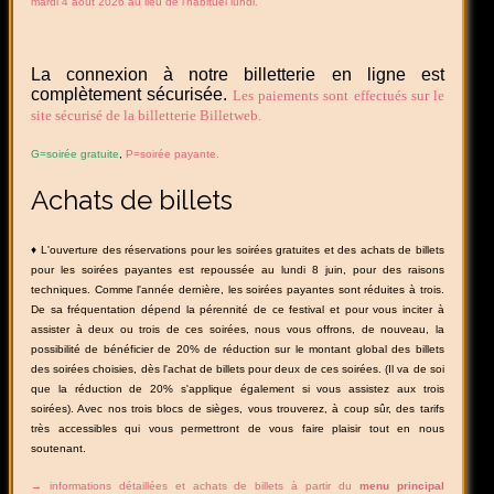
mardi 4 août 2026 au lieu de l'habituel lundi.
La connexion à notre billetterie en ligne est
complètement sécurisée.
Les paiements sont effectués sur le
site sécurisé de la billetterie Billetweb.
G=soirée gratuite
,
P=soirée payante.
Achats de billets
♦ L'ouverture des réservations pour les soirées gratuites et des achats de billets
pour les soirées payantes est repoussée au lundi 8 juin, pour des raisons
techniques. Comme l'année dernière, les soirées payantes sont réduites à trois.
De sa fréquentation dépend la pérennité de ce festival et pour vous inciter à
assister à deux ou trois de ces soirées, nous vous offrons, de nouveau, la
possibilité de bénéficier de 20% de réduction sur le montant global des billets
des soirées choisies, dès l'achat de billets pour deux de ces soirées. (Il va de soi
que la réduction de 20% s'applique également si vous assistez aux trois
soirées). Avec nos trois blocs de sièges, vous trouverez, à coup sûr, des tarifs
très accessibles qui vous permettront de vous faire plaisir tout en nous
soutenant.
→ informations détaillées et achats de billets à partir du
menu principal