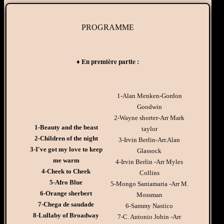
PROGRAMME
♦ En première partie :
1-Alan Menken-Gordon
Goodwin
2-Wayne shorter-Arr Mark
1-Beauty and the beast
taylor
2-Children of the night
3-Irvin Berlin-Arr.Alan
3-I've got my love to keep
Glassock
me warm
4-
Irvin Berlin
-Arr Myles
4-Cheek to Cheek
Collins
5-Afro Blue
5-Mongo Santamaria -Arr M.
6-Orange sherbert
Mossman
7-Chega de saudade
6-Sammy Nastico
8-Lullaby of Broadway
7-C. Antonio Jobin -Arr