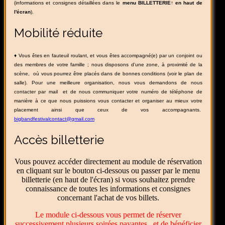
(informations et consignes détaillées dans le
menu BILLETTERIE↑ en haut de
l'écran
).
Mobilité réduite
♦
Vous êtes en fauteuil roulant, et vous êtes accompagné(e) par un conjoint ou
des membres de votre famille ; nous disposons d'une zone, à proximité de la
scène, où vous pourrez être placés dans de bonnes conditions (voir le plan de
salle). Pour une meilleure organisation, nous vous demandons de nous
contacter par mail et de nous communiquer votre numéro de téléphone de
manière à ce que nous puissions vous contacter et organiser au mieux votre
placement ainsi que ceux de vos accompagnants.
bigbandfestivalcontact@gmail.com
Accès billetterie
Vous pouvez accéder directement au module de réservation
en cliquant sur le bouton ci-dessous ou passer par le menu
billetterie (en haut de l'écran) si vous souhaitez prendre
connaissance de toutes les informations et consignes
concernant l'achat de vos billets.
Le module ci-dessous vous permet de réserver
successivement plusieurs soirées payantes et de bénéficier