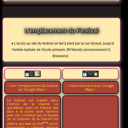
L'emplacement du Festival
♦ L'accès au site du festival se fait à pied par la rue Giraud, jusqu'à
l'entrée balisée de l'école primaire JM Marsily (anciennement G.
Brassens)
↑ Voir l'emplacement du Festival
↑ Votre itinéraire avec Google
sur Google Maps ↑
Maps ↑
Le festival est installé dans
l'enclos de la charité. Le
spectateur assis en tribune fait
face à la scène dont l'arrière
plan est constitué par la façade
de la chapelle de la Charité.Cet
ème
édifice qui date du XVII
siècle
appartenait à l'Hôpital général