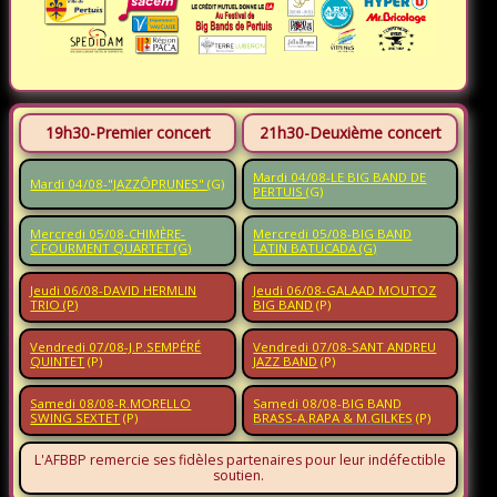
19h30-Premier concert
21h30-Deuxième concert
Mardi 04/08-LE BIG BAND DE
Mardi 04/08-"JAZZÔPRUNES"
(G)
PERTUIS
(G)
Mercredi 05/08-CHIMÈRE-
Mercredi 05/08-BIG BAND
C.FOURMENT QUARTET (G)
LATIN BATUCADA (G)
Jeudi 06/08-DAVID HERMLIN
Jeudi 06/08-GALAAD MOUTOZ
TRIO (P)
BIG BAND
(P)
Vendredi 07/08-J.P.SEMPÉRÉ
Vendredi 07/08-SANT ANDREU
QUINTET
(P)
JAZZ BAND
(P)
Samedi 08/08-R.MORELLO
Samedi 08/08-BIG BAND
SWING SEXTET
(P)
BRASS-A.RAPA & M.GILKES
(P)
L'AFBBP remercie ses fidèles partenaires pour leur indéfectible
soutien.