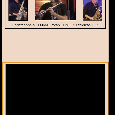
Christophhe ALLEMAND - Yvan COMBEAU et Mikael BEZ