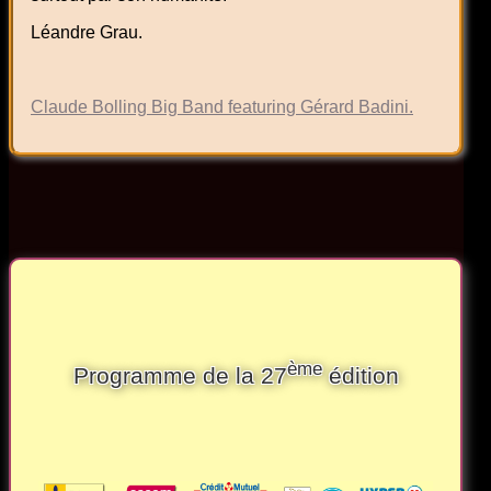
Léandre Grau.
Claude Bolling Big Band featuring Gérard Badini.
ème
Programme de la 27
édition