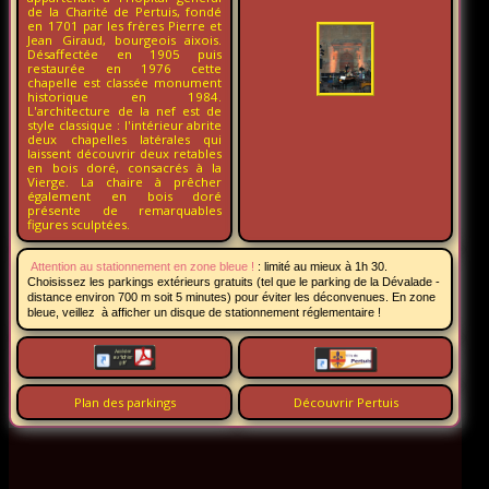
de la Charité de Pertuis, fondé
en 1701 par les frères Pierre et
Jean Giraud, bourgeois aixois.
Désaffectée en 1905 puis
restaurée en 1976 cette
chapelle est classée monument
historique en 1984.
L'architecture de la nef est de
style classique : l'intérieur abrite
deux chapelles latérales qui
laissent découvrir deux retables
en bois doré, consacrés à la
Vierge. La chaire à prêcher
également en bois doré
présente de remarquables
figures sculptées.
Attention au stationnement en zone bleue !
:
limité au mieux à 1h 30.
Choisissez les parkings extérieurs gratuits (tel que le parking de la Dévalade -
distance environ 700 m soit 5 minutes) pour éviter les déconvenues. En zone
bleue, veillez à afficher un disque de stationnement réglementaire !
Plan des parkings
Découvrir Pertuis