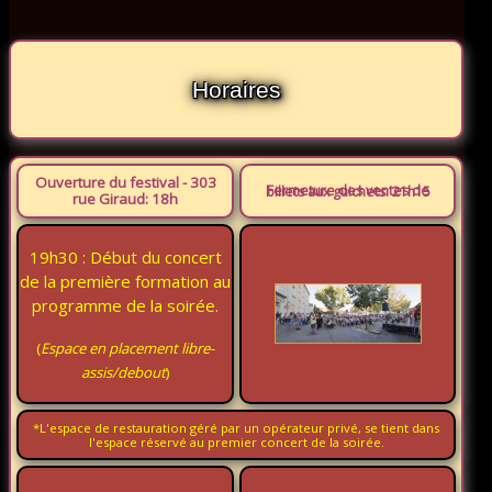
Horaires
Ouverture du festival - 303
Fermeture des ventes de billets aux guichets: 21h15
rue Giraud: 18h
19h30 : Début du concert
de la première formation au
programme de la soirée.
(
Espace en placement libre-
assis/debout
)
*L'espace de restauration géré par un opérateur privé, se tient dans
l'espace réservé au premier concert de la soirée.