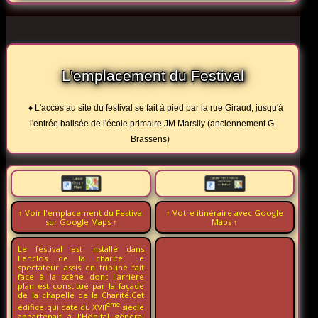
L'emplacement du Festival
♦ L'accès au site du festival se fait à pied par la rue Giraud, jusqu'à
l'entrée balisée de l'école primaire JM Marsily (anciennement G.
Brassens)
↑ Voir l'emplacement du Festival
↑ Votre itinéraire avec Google
sur Google Maps ↑
Maps ↑
Le festival est installé dans
l'enclos de la charité. Le
spectateur assis en tribune fait
face à la scène dont l'arrière
plan est constitué par la façade
de la chapelle de la Charité.Cet
ème
édifice qui date du XVII
siècle
appartenait à l'Hôpital général