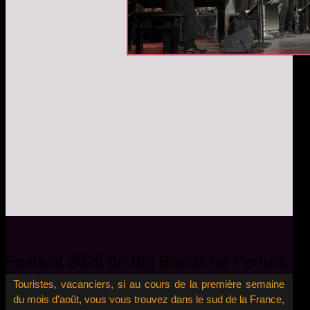
Festival 2026 de Big Bands de Pertuis,
5 soirées, 10 concerts dont 4 gratuits,
Touristes, vacanciers, si au cours de la première semaine
le jazz sous toutes ses formes: Blues,
du mois d’août, vous vous trouvez dans le sud de la France,