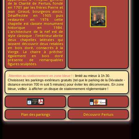
de la Charité de Pertuis, fondé
en 1701 par les frères Pierre et
Jean Giraud, bourgeois aixois.
Désaffectée en 1905 puis
restaurée en 1976 cette
chapelle est classée monument
historique en 1984.
L'architecture de la nef est de
style classique : l'intérieur abrite
deux chapelles latérales qui
laissent découvrir deux retables
en bois doré, consacrés à la
Vierge. La chaire à prêcher
également en bois doré
présente de remarquables
figures sculptées.
Attention au stationnement en zone bleue !
:
limité au mieux à 1h 30.
Choisissez les parkings extérieurs gratuits (tel que le parking de la Dévalade -
distance environ 700 m soit 5 minutes) pour éviter les déconvenues. En zone
bleue, veillez à afficher un disque de stationnement réglementaire !
Plan des parkings
Découvrir Pertuis