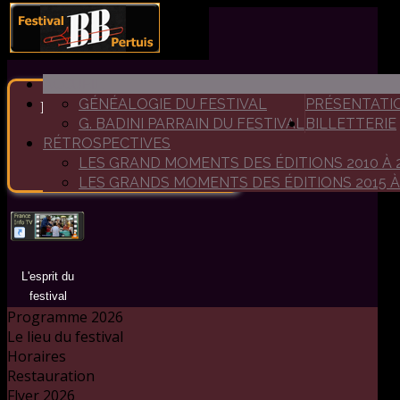
ACCUEIL
GÉNÉALOGIE DU FESTIVAL
PRÉSENTATI
Bienvenue au festival de
G. BADINI PARRAIN DU FESTIVAL
BILLETTERIE
Big Band de Pertuis
RÉTROSPECTIVES
Un festival dédié aux grandes
LES GRAND MOMENTS DES ÉDITIONS 2010 À 
formations de jazz
LES GRANDS MOMENTS DES ÉDITIONS 2015 À
L'esprit du
festival
Programme 2026
Le lieu du festival
Horaires
Restauration
Flyer 2026