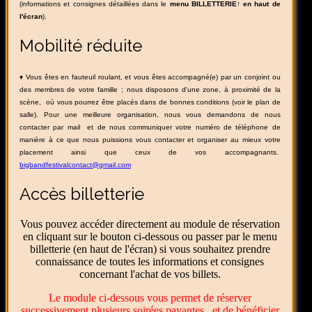
(informations et consignes détaillées dans le
menu BILLETTERIE↑ en haut de
l'écran
).
Mobilité réduite
♦
Vous êtes en fauteuil roulant, et vous êtes accompagné(e) par un conjoint ou
des membres de votre famille ; nous disposons d'une zone, à proximité de la
scène, où vous pourrez être placés dans de bonnes conditions (voir le plan de
salle). Pour une meilleure organisation, nous vous demandons de nous
contacter par mail et de nous communiquer votre numéro de téléphone de
manière à ce que nous puissions vous contacter et organiser au mieux votre
placement ainsi que ceux de vos accompagnants.
bigbandfestivalcontact@gmail.com
Accès billetterie
Vous pouvez accéder directement au module de réservation
en cliquant sur le bouton ci-dessous ou passer par le menu
billetterie (en haut de l'écran) si vous souhaitez prendre
connaissance de toutes les informations et consignes
concernant l'achat de vos billets.
Le module ci-dessous vous permet de réserver
successivement plusieurs soirées payantes et de bénéficier