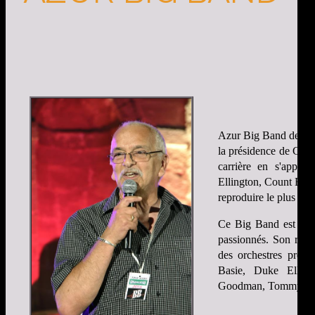
Azur Big Band de NI
la présidence de Guy 
carrière en s'appro
Ellington, Count Basie
reproduire le plus fid
Ce Big Band est comp
passionnés. Son répe
des orchestres pres
Basie, Duke Ellin
Goodman, Tommy Do