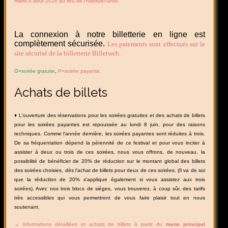
mardi 4 août 2026 au lieu de l'habituel lundi.
La connexion à notre billetterie en ligne est
complètement sécurisée.
Les paiements sont effectués sur le
site sécurisé de la billetterie Billetweb.
G=soirée gratuite
,
P=soirée payante.
Achats de billets
♦ L'ouverture des réservations pour les soirées gratuites et des achats de billets
pour les soirées payantes est repoussée au lundi 8 juin, pour des raisons
techniques. Comme l'année dernière, les soirées payantes sont réduites à trois.
De sa fréquentation dépend la pérennité de ce festival et pour vous inciter à
assister à deux ou trois de ces soirées, nous vous offrons, de nouveau, la
possibilité de bénéficier de 20% de réduction sur le montant global des billets
des soirées choisies, dès l'achat de billets pour deux de ces soirées. (Il va de soi
que la réduction de 20% s'applique également si vous assistez aux trois
soirées). Avec nos trois blocs de sièges, vous trouverez, à coup sûr, des tarifs
très accessibles qui vous permettront de vous faire plaisir tout en nous
soutenant.
→ informations détaillées et achats de billets à partir du
menu principal