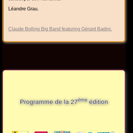
Léandre Grau.
Claude Bolling Big Band featuring Gérard Badini.
ème
Programme de la 27
édition