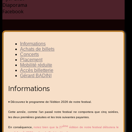
Diaporama
Facebook
Informations
Achats de billets
Concerts
Placement
Mobilité réduite
Accès billetterie
Gérard BADINI
Informations
♦ Découvrez le programme de l'édition 2026 de notre festival.
Cette année, comme l’an passé notre festival ne comportera que cinq soirées,
les deux premières gratuites et les trois suivantes payantes.
éme
En conséquence,
notez bien que la 27
édition de notre festival débutera le