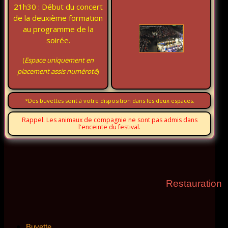
21h30 : Début du concert
de la deuxième formation
au programme de la
soirée.
(
Espace uniquement en
placement assis numéroté
)
*Des buvettes sont à votre disposition dans les deux espaces.
Rappel: Les animaux de compagnie ne sont pas admis dans
l'enceinte du festival.
Restauration
Buvette