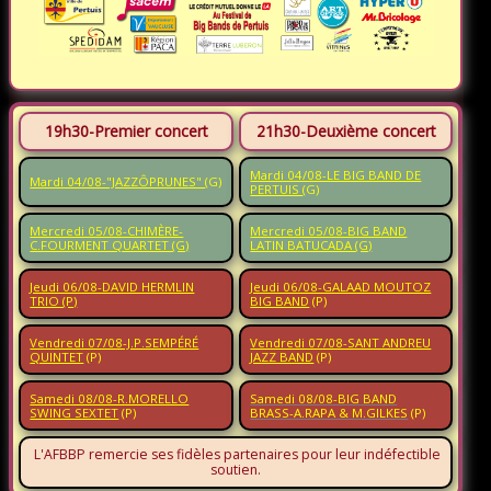
19h30-Premier concert
21h30-Deuxième concert
Mardi 04/08-LE BIG BAND DE
Mardi 04/08-"JAZZÔPRUNES"
(G)
PERTUIS
(G)
Mercredi 05/08-CHIMÈRE-
Mercredi 05/08-BIG BAND
C.FOURMENT QUARTET (G)
LATIN BATUCADA (G)
Jeudi 06/08-DAVID HERMLIN
Jeudi 06/08-GALAAD MOUTOZ
TRIO (P)
BIG BAND
(P)
Vendredi 07/08-J.P.SEMPÉRÉ
Vendredi 07/08-SANT ANDREU
QUINTET
(P)
JAZZ BAND
(P)
Samedi 08/08-R.MORELLO
Samedi 08/08-BIG BAND
SWING SEXTET
(P)
BRASS-A.RAPA & M.GILKES
(P)
L'AFBBP remercie ses fidèles partenaires pour leur indéfectible
soutien.