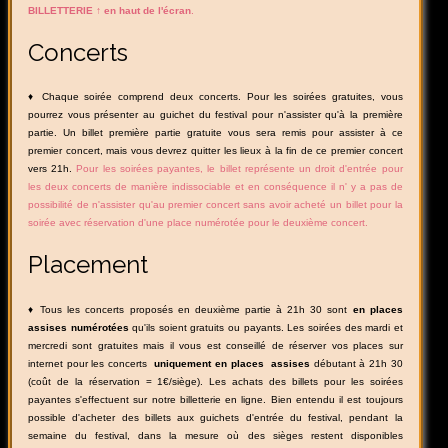
BILLETTERIE ↑ en haut de l'écran
.
Concerts
♦ Chaque soirée comprend deux concerts. Pour les soirées gratuites, vous
pourrez vous présenter au guichet du festival pour n'assister qu'à la première
partie. Un billet première partie gratuite vous sera remis pour assister à ce
premier concert, mais vous devrez quitter les lieux à la fin de ce premier concert
vers 21h.
Pour les soirées payantes, le billet représente un droit d'entrée pour
les deux concerts de manière indissociable et en conséquence il n' y a pas de
possibilité de n'assister qu'au premier concert sans avoir acheté un billet pour la
soirée avec réservation d'une place numérotée pour le deuxième concert.
Placement
♦ Tous les concerts proposés en deuxième partie à 21h 30 sont
en places
assises numérotées
qu'ils soient gratuits ou payants. Les soirées des mardi et
mercredi sont gratuites mais il vous est conseillé de réserver vos places sur
internet pour les concerts
uniquement
en places assises
débutant à 21h 30
(coût de la réservation = 1€/siège). Les achats des billets pour les soirées
payantes s'effectuent sur notre billetterie en ligne. Bien entendu il est toujours
possible d'acheter des billets aux guichets d'entrée du festival, pendant la
semaine du festival, dans la mesure où des sièges restent disponibles